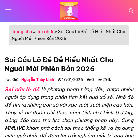
Bỏ
qua
nội
dung
Trang chủ
»
Trò chơi
»
Soi Cầu Lô Đề Dễ Hiểu Nhất Cho
Người Mới Phiên Bản 2026
Soi Cầu Lô Đề Dễ Hiểu Nhất Cho
Người Mới Phiên Bản 2026
Tác Giả :
Nguyễn Thùy Linh
17/01/2026
0
291k
Soi cầu lô đề
là phương pháp hàng đầu, được nhiều
người áp dụng trong phân tích kết quả xổ số. Nhờ đó
để tìm ra những con số với xác suất xuất hiện cao hơn.
Thay vì dự đoán chỉ theo cảm tính như bình thường,
đông đảo cao thủ lựa chọn phương pháp này. Cùng
MMLIVE
khám phá cách soi theo thống kê và áp dụng
hiệu quả nhất để đem lại trải nghiệm giải trí cao hơn