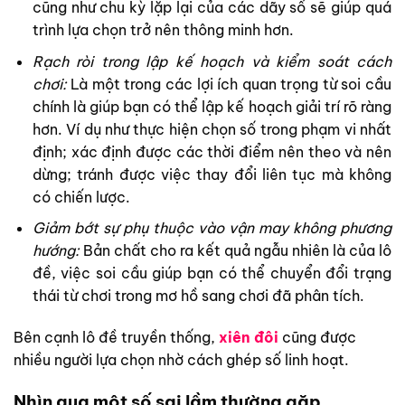
cũng như chu kỳ lặp lại của các dãy số sẽ giúp quá
trình lựa chọn trở nên thông minh hơn.
Rạch ròi trong lập kế hoạch và kiểm soát cách
chơi:
Là một trong các lợi ích quan trọng từ soi cầu
chính là giúp bạn có thể lập kế hoạch giải trí rõ ràng
hơn. Ví dụ như thực hiện chọn số trong phạm vi nhất
định; xác định được các thời điểm nên theo và nên
dừng; tránh được việc thay đổi liên tục mà không
có chiến lược.
Giảm bớt sự phụ thuộc vào vận may không phương
hướng:
Bản chất cho ra kết quả ngẫu nhiên là của lô
đề, việc soi cầu giúp bạn có thể chuyển đổi trạng
thái từ chơi trong mơ hồ sang chơi đã phân tích.
Bên cạnh lô đề truyền thống,
xiên đôi
cũng được
nhiều người lựa chọn nhờ cách ghép số linh hoạt.
Nhìn qua một số sai lầm thường gặp