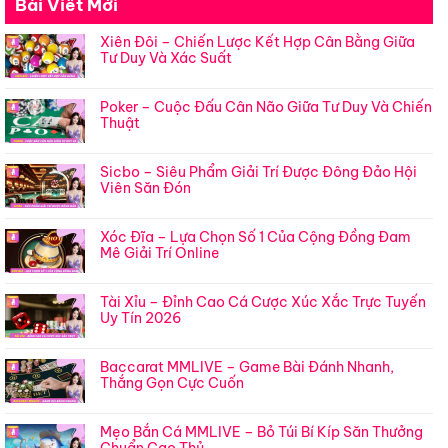
Bài Viết Mới
Xiên Đôi – Chiến Lược Kết Hợp Cân Bằng Giữa
Tư Duy Và Xác Suất
Poker – Cuộc Đấu Cân Não Giữa Tư Duy Và Chiến
Thuật
Sicbo – Siêu Phẩm Giải Trí Được Đông Đảo Hội
Viên Săn Đón
Xóc Đĩa – Lựa Chọn Số 1 Của Cộng Đồng Đam
Mê Giải Trí Online
Tài Xỉu – Đỉnh Cao Cá Cược Xúc Xắc Trực Tuyến
Uy Tín 2026
Baccarat MMLIVE – Game Bài Đánh Nhanh,
Thắng Gọn Cực Cuốn
Mẹo Bắn Cá MMLIVE – Bỏ Túi Bí Kíp Săn Thưởng