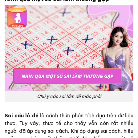
Chú ý các sai lầm dễ mắc phải
Soi cầu lô đề
là cách thức phân tích dựa trên dữ liệu
thực. Tuy vậy, thực tế cho thấy vẫn còn rất nhiều
người đã áp dụng sai cách. Khi áp dụng sai cách, hiệu