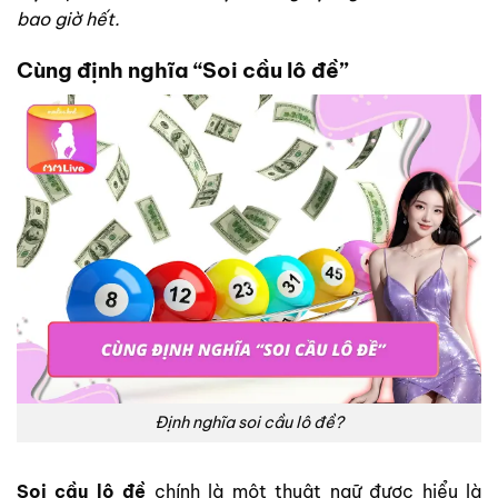
bao giờ hết.
Cùng định nghĩa “Soi cầu lô đề”
Định nghĩa soi cầu lô đề?
Soi cầu lô đề
chính là một thuật ngữ được hiểu là