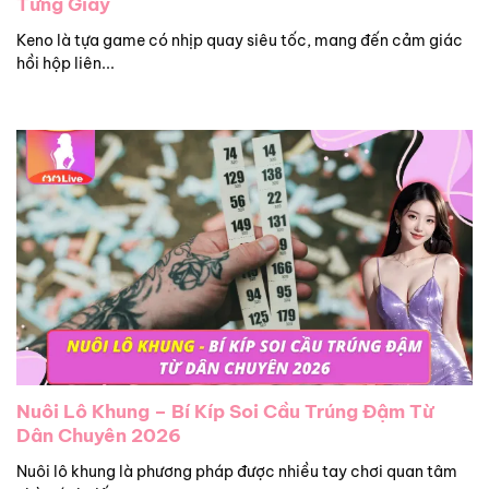
Từng Giây
Keno là tựa game có nhịp quay siêu tốc, mang đến cảm giác
hồi hộp liên...
Nuôi Lô Khung – Bí Kíp Soi Cầu Trúng Đậm Từ
Dân Chuyên 2026
Nuôi lô khung là phương pháp được nhiều tay chơi quan tâm