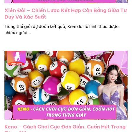
Xiên Đôi – Chiến Lược Kết Hợp Cân Bằng Giữa Tư
Duy Và Xác Suất
Trong thế giới dự đoán kết quả, Xiên đôi là hình thức được
nhiều người...
Keno – Cách Chơi Cực Đơn Giản, Cuốn Hút Trong