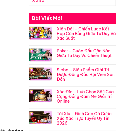
Xổ số
Bài Viết Mới
Xiên Đôi – Chiến Lược Kết
Hợp Cân Bằng Giữa Tư Duy Và
Xác Suất
Poker – Cuộc Đấu Cân Não
Giữa Tư Duy Và Chiến Thuật
Sicbo – Siêu Phẩm Giải Trí
Được Đông Đảo Hội Viên Săn
Đón
Xóc Đĩa – Lựa Chọn Số 1 Của
Cộng Đồng Đam Mê Giải Trí
Online
Tài Xỉu – Đỉnh Cao Cá Cược
Xúc Xắc Trực Tuyến Uy Tín
2026
một khoảng