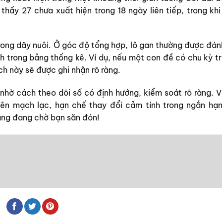
thấy 27 chưa xuất hiện trong 18 ngày liên tiếp, trong kh
trong dãy nuôi. Ở góc độ tổng hợp, lô gan thường được đán
nh trong bảng thống kê. Ví dụ, nếu một con đề có chu kỳ t
ch này sẽ được ghi nhận rõ ràng.
hờ cách theo dõi số có định hướng, kiểm soát rõ ràng. Vi
nên mạch lạc, hạn chế thay đổi cảm tính trong ngắn hạ
ủng đang chờ bạn săn đón!