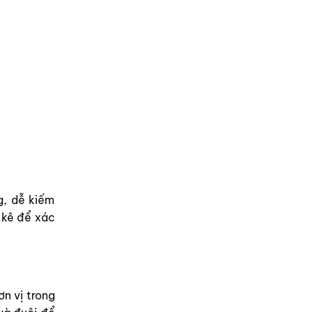
g, dễ kiếm
g kê để xác
ơn vị trong