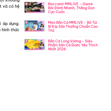
Baccarat MMLIVE – Game
t và có hệ
Bài Đánh Nhanh, Thắng Gọn
Cực Cuốn
Mẹo Bắn Cá MMLIVE – Bỏ Túi
hi áp dụng.
Bí Kíp Săn Thưởng Chuẩn Cao
 hình thức
Thủ
Bắn Cá Long Vương – Siêu
Phẩm Săn Cá Được Yêu Thích
Nhất 2026