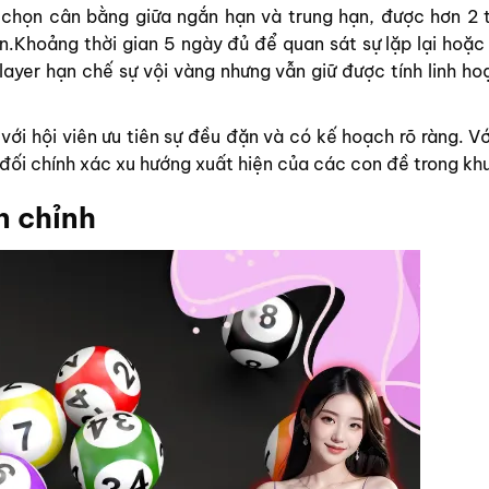
chọn cân bằng giữa ngắn hạn và trung hạn, được hơn 2 t
tín.Khoảng thời gian 5 ngày đủ để quan sát sự lặp lại hoặ
yer hạn chế sự vội vàng nhưng vẫn giữ được tính linh hoạ
ới hội viên ưu tiên sự đều đặn và có kế hoạch rõ ràng. Vớ
đối chính xác xu hướng xuất hiện của các con đề trong kh
n chỉnh