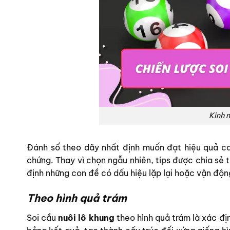
Kinh n
Đánh số theo dãy nhất định muốn đạt hiệu quả cao
chứng. Thay vì chọn ngẫu nhiên, tips được chia sẻ t
định những con đề có dấu hiệu lặp lại hoặc vận độn
Theo hình quả trám
Soi cầu
nuôi lô khung
theo hình quả trám là xác đị