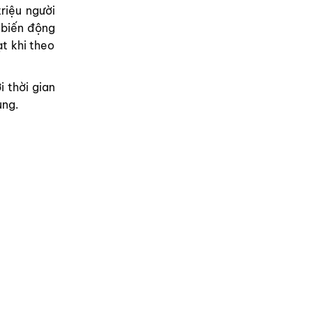
riệu người
c biến động
t khi theo
i thời gian
ung.