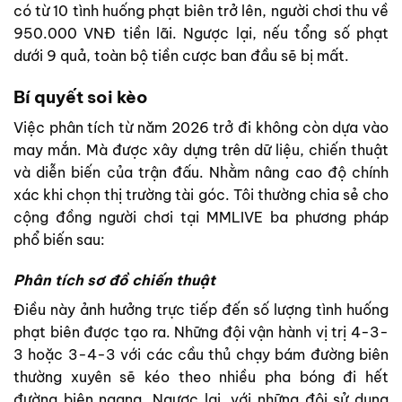
có từ 10 tình huống phạt biên trở lên, người chơi thu về
950.000 VNĐ tiền lãi. Ngược lại, nếu tổng số phạt
dưới 9 quả, toàn bộ tiền cược ban đầu sẽ bị mất.
Bí quyết soi kèo
Việc phân tích từ năm 2026 trở đi không còn dựa vào
may mắn. Mà được xây dựng trên dữ liệu, chiến thuật
và diễn biến của trận đấu. Nhằm nâng cao độ chính
xác khi chọn thị trường tài góc. Tôi thường chia sẻ cho
cộng đồng người chơi tại MMLIVE ba phương pháp
phổ biến sau:
Phân tích sơ đồ chiến thuật
Điều này ảnh hưởng trực tiếp đến số lượng tình huống
phạt biên được tạo ra. Những đội vận hành vị trị 4-3-
3 hoặc 3-4-3 với các cầu thủ chạy bám đường biên
thường xuyên sẽ kéo theo nhiều pha bóng đi hết
đường biên ngang. Ngược lại, với những đội sử dụng