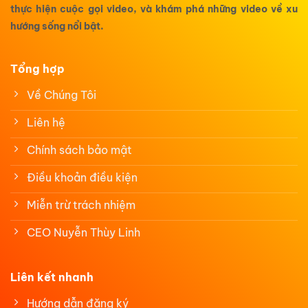
thực hiện cuộc gọi video, và khám phá những video về xu
hướng sống nổi bật.
Tổng hợp
Về Chúng Tôi
Liên hệ
Chính sách bảo mật
Điều khoản điều kiện
Miễn trừ trách nhiệm
CEO Nuyễn Thùy Linh
Liên kết nhanh
Hướng dẫn đăng ký