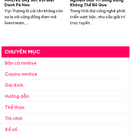
Danh Pé Heo
Không Thể Bỏ Qua
Yiyi Trương là cái tên không còn
Trong thời đại công nghệ phát
xa lạ với cộng đồng đam mê
triển vượt bậc, nhu cầu giải trí
livestream,...
trực tuyến...
CHUYÊN MỤC
Bắn cá mmlive
Casino mmlive
Gái Xinh
Hướng dẫn
Thể thao
Trò chơi
Xổ số