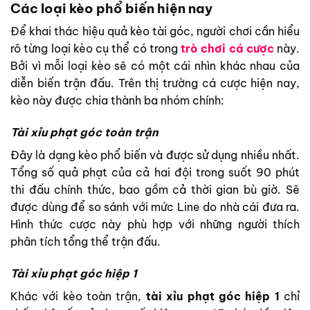
Các loại kèo phổ biến hiện nay
Để khai thác hiệu quả kèo tài góc, người chơi cần hiểu
rõ từng loại kèo cụ thể có trong
trò chơi cá cược
này.
Bởi vì mỗi loại kèo sẽ có một cái nhìn khác nhau của
diễn biến trận đấu. Trên thị trường cá cược hiện nay,
kèo này được chia thành ba nhóm chính:
Tài xỉu phạt góc toàn trận
Đây là dạng kèo phổ biến và được sử dụng nhiều nhất.
Tổng số quả phạt của cả hai đội trong suốt 90 phút
thi đấu chính thức, bao gồm cả thời gian bù giờ. Sẽ
được dùng để so sánh với mức Line do nhà cái đưa ra.
Hình thức cược này phù hợp với những người thích
phân tích tổng thể trận đấu.
Tài xỉu phạt góc hiệp 1
Khác với kèo toàn trận,
tài xỉu phạt góc hiệp 1
chỉ