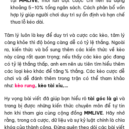
tại
MMLIVE
, mỗi lần đặt cược chỉ nên sử dụng
khoảng 5–10% tổng ngân sách. Cách phân bổ vốn
hợp lý giúp người chơi duy trì sự ổn định và hạn chế
thua lỗ kéo dài.
Tâm lý luôn là key để duy trì và cược các kèo, tâm lý
càng khỏe thì độ bóng càng dễ có tỷ lệ thắng. Ngoài
ra, kiến thức và bổ sung thêm các kiến thức về kèo
này cũng rất quan trọng; nếu thấy các kèo góc đang
có tỷ lệ thắng thấp, anh em nên ưu tiên tìm hiểu thêm
các loại kèo khác để tăng % thắng. Các kèo cược dễ
chơi và dễ đánh thêm trong trận có thể tham khảo
như:
kèo rung
, kèo tài xỉu,…
Hy vọng bài viết đã giúp bạn hiểu rõ
tài góc là gì
và
trang bị được những kiến thức chuyên môn để tự tin
hơn khi tham gia cùng cộng đồng
MMLIVE
. Hãy nhớ
rằng, trong cá cược, dữ liệu và sự kỷ luật chính là chìa
khóa của thành công. Đừng quên theo dõi các bài viết