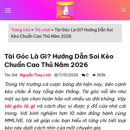
Bỏ
qua
nội
dung
Trang chủ
»
Trò chơi
»
Tài Góc Là Gì? Hướng Dẫn Soi
Kèo Chuẩn Cao Thủ Năm 2026
Tài Góc Là Gì? Hướng Dẫn Soi Kèo
Chuẩn Cao Thủ Năm 2026
Tác Giả :
Nguyễn Thùy Linh
17/01/2026
0
303k
Trong thị trường cá cược bóng đá hiện nay, bên cạnh
kèo châu Á hay tổng bàn thắng. Tài góc nổi lên như
một sự lựa chọn hoàn hảo với nhiều ưu đãi khủng. Vậy
tài góc là gì
và cách đọc vị được ý đồ của nhà cái
trong. Với kinh nghiệm hơn 10 năm đồng hành cùng
MMLIVE
, tôi sẽ giúp các bạn hiểu rõ từng chi tiết loại
kèo này dưới cách nhìn của một chuyên gia.