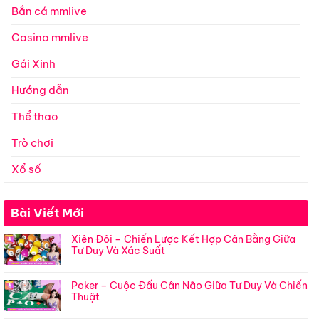
Bắn cá mmlive
Casino mmlive
Gái Xinh
Hướng dẫn
Thể thao
Trò chơi
Xổ số
Bài Viết Mới
Xiên Đôi – Chiến Lược Kết Hợp Cân Bằng Giữa
Tư Duy Và Xác Suất
Poker – Cuộc Đấu Cân Não Giữa Tư Duy Và Chiến
Thuật