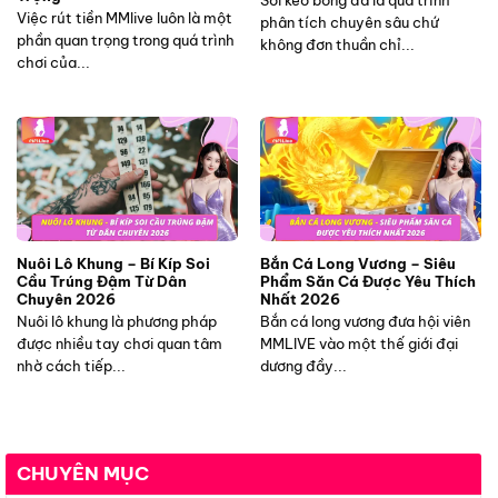
Soi kèo bóng đá là quá trình
Việc rút tiền MMlive luôn là một
phân tích chuyên sâu chứ
phần quan trọng trong quá trình
không đơn thuần chỉ...
chơi của...
Nuôi Lô Khung – Bí Kíp Soi
Bắn Cá Long Vương – Siêu
Cầu Trúng Đậm Từ Dân
Phẩm Săn Cá Được Yêu Thích
Chuyên 2026
Nhất 2026
Nuôi lô khung là phương pháp
Bắn cá long vương đưa hội viên
được nhiều tay chơi quan tâm
MMLIVE vào một thế giới đại
nhờ cách tiếp...
dương đầy...
CHUYÊN MỤC