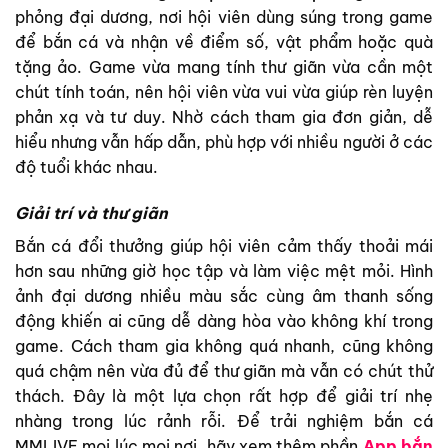
phỏng đại dương, nơi hội viên dùng súng trong game
để bắn cá và nhận về điểm số, vật phẩm hoặc quà
tặng ảo. Game vừa mang tính thư giãn vừa cần một
chút tính toán, nên hội viên vừa vui vừa giúp rèn luyện
phản xạ và tư duy. Nhờ cách tham gia đơn giản, dễ
hiểu nhưng vẫn hấp dẫn, phù hợp với nhiều người ở các
độ tuổi khác nhau.
Giải trí và thư giãn
Bắn cá đổi thưởng giúp hội viên cảm thấy thoải mái
hơn sau những giờ học tập và làm việc mệt mỏi. Hình
ảnh đại dương nhiều màu sắc cùng âm thanh sống
động khiến ai cũng dễ dàng hòa vào không khí trong
game. Cách tham gia không quá nhanh, cũng không
quá chậm nên vừa đủ để thư giãn mà vẫn có chút thử
thách. Đây là một lựa chọn rất hợp để giải trí nhẹ
nhàng trong lúc rảnh rỗi.
Để trải nghiệm bắn cá
MMLIVE mọi lúc mọi nơi, hãy xem thêm phần
App bắn