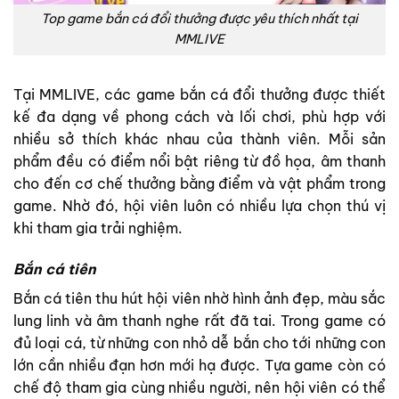
Top game bắn cá đổi thưởng được yêu thích nhất tại
MMLIVE
Tại MMLIVE, các game bắn cá đổi thưởng được thiết
kế đa dạng về phong cách và lối chơi, phù hợp với
nhiều sở thích khác nhau của thành viên. Mỗi sản
phẩm đều có điểm nổi bật riêng từ đồ họa, âm thanh
cho đến cơ chế thưởng bằng điểm và vật phẩm trong
game. Nhờ đó, hội viên luôn có nhiều lựa chọn thú vị
khi tham gia trải nghiệm.
Bắn cá tiên
Bắn cá tiên thu hút hội viên nhờ hình ảnh đẹp, màu sắc
lung linh và âm thanh nghe rất đã tai. Trong game có
đủ loại cá, từ những con nhỏ dễ bắn cho tới những con
lớn cần nhiều đạn hơn mới hạ được. Tựa game còn có
chế độ tham gia cùng nhiều người, nên hội viên có thể