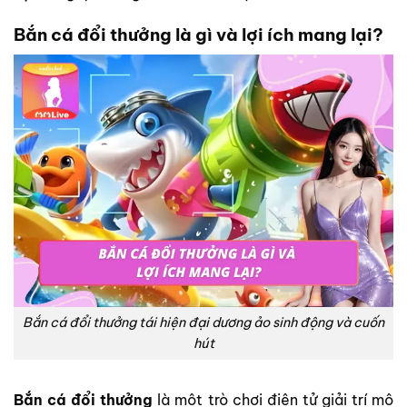
Bắn cá đổi thưởng là gì và lợi ích mang lại?
Bắn cá đổi thưởng tái hiện đại dương ảo sinh động và cuốn
hút
Bắn cá đổi thưởng
là một trò chơi điện tử giải trí mô