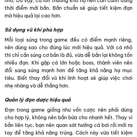
nhỏ. Dù vậy, cá lớn thường khó hạ nên cần canh đúng
thời điểm mới bắn. Bắn chuẩn sẽ giúp tiết kiệm đạn
mà hiệu quả lại cao hơn.
Sử dụng vũ khí phù hợp
Mỗi loại súng trong game đều có điểm mạnh riêng,
nên dùng sao cho đúng lúc mới hiệu quả. Với cá nhỏ
thì chỉ cần súng cơ bản là đủ, vừa dễ bắn lại không tốn
nhiều đạn. Khi gặp cá lớn hoặc boss, thành viên nên
đổi sang súng mạnh hơn để tăng khả năng hạ mục
tiêu. Biết thay đổi vũ khí linh hoạt sẽ giúp việc chơi
nhẹ nhàng và dễ thắng hơn.
Quản lý đạn dược hiệu quả
Đạn trong game giống như vốn cược nên phải dùng
cho hợp lý, không nên bắn bừa cho nhanh hết. Thay vì
bắn liên tục, bạn nên quan sát hướng cá bơi rồi mới ra
tay để tăng khả năng trúng. Cách này vừa tiết kiệm